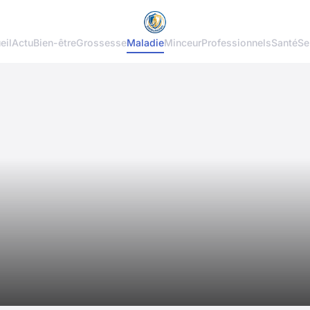
eil
Actu
Bien-être
Grossesse
Maladie
Minceur
Professionnels
Santé
Se