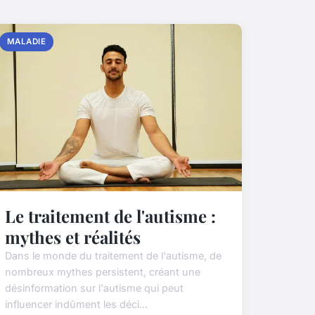
MALADIE
Le traitement de l'autisme :
mythes et réalités
Dans le monde du traitement de l'autisme, de
nombreux mythes persistent, créant une
désinformation sur l'autisme qui peut
influencer indûment les déci...