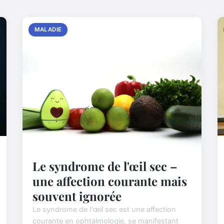
MALADIE
Le syndrome de l'œil sec –
une affection courante mais
souvent ignorée
Le syndrome de l'œil sec est une affection
courante en ophtalmologie, se manifestant