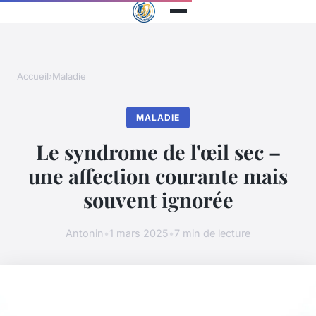
Accueil
›
Maladie
MALADIE
Le syndrome de l'œil sec –
une affection courante mais
souvent ignorée
Antonin
•
1 mars 2025
•
7 min de lecture