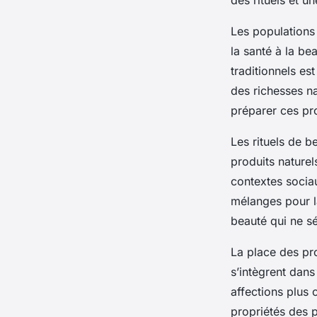
des rituels et u
Les populations 
la santé à la be
traditionnels est
des richesses na
préparer ces pro
Les rituels de be
produits nature
contextes sociau
mélanges pour l
beauté qui ne sé
La place des pro
s’intègrent dan
affections plus
propriétés des p