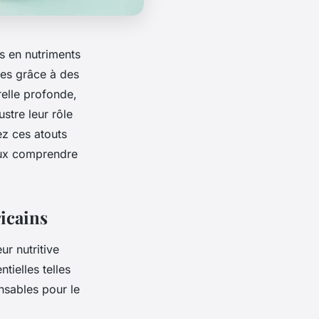
es en nutriments
ues grâce à des
relle profonde,
stre leur rôle
ez ces atouts
ieux comprendre
ricains
r nutritive
tielles telles
nsables pour le