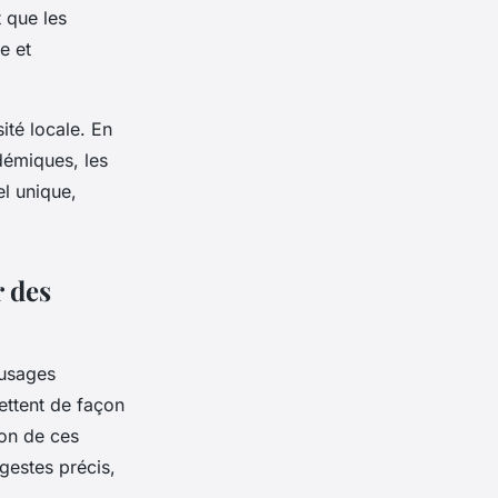
 que les
e et
ité locale. En
ndémiques, les
el unique,
r des
 usages
ettent de façon
ion de ces
gestes précis,