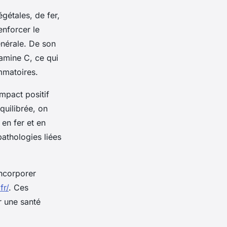
gétales, de fer,
enforcer le
énérale. De son
tamine C, ce qui
mmatoires.
impact positif
quilibrée, on
en fer et en
pathologies liées
incorporer
fr/
. Ces
r une santé