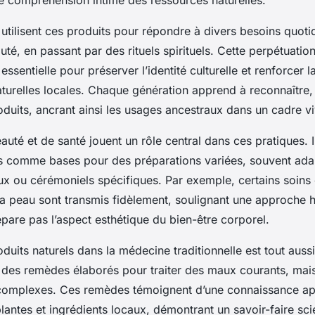
ne compréhension intime des ressources naturelles.
utilisent ces produits pour répondre à divers besoins quotid
auté, en passant par des rituels spirituels. Cette perpétuatio
 essentielle pour préserver l’identité culturelle et renforcer l
turelles locales. Chaque génération apprend à reconnaître, c
duits, ancrant ainsi les usages ancestraux dans un cadre viv
auté et de santé jouent un rôle central dans ces pratiques. Ils
ls comme bases pour des préparations variées, souvent ada
x ou cérémoniels spécifiques. Par exemple, certains soins 
a peau sont transmis fidèlement, soulignant une approche ho
pare pas l’aspect esthétique du bien-être corporel.
duits naturels dans la médecine traditionnelle est tout aussi
s des remèdes élaborés pour traiter des maux courants, mai
 complexes. Ces remèdes témoignent d’une connaissance a
lantes et ingrédients locaux, démontrant un savoir-faire sci