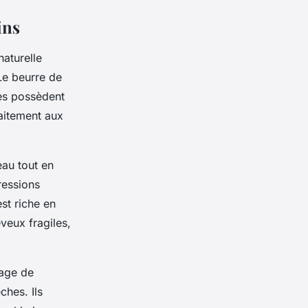
ins
naturelle
Le beurre de
les possèdent
faitement aux
eau tout en
gressions
est riche en
eveux fragiles,
tage de
ches. Ils