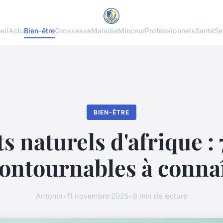
eil
Actu
Bien-être
Grossesse
Maladie
Minceur
Professionnels
Santé
Se
BIEN-ÊTRE
s naturels d'afrique : 
ontournables à conna
Antonin
•
11 novembre 2025
•
8 min de lecture