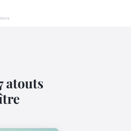
niors
7 atouts
ître