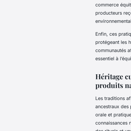
commerce équita
producteurs reço
environnemental
Enfin, ces prati
protégeant les h
communautés afri
essentiel à l’éq
Héritage cu
produits n
Les traditions a
ancestraux des p
orale et pratiqu
connaissances n