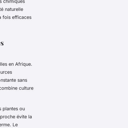
ts chimiques
té naturelle
a fois efficaces
es
les en Afrique.
ources
nstante sans
 combine culture
es plantes ou
pproche évite la
terme. Le