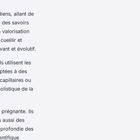
iens, allant de
n des savoirs
a valorisation
ueillir et
ant et évolutif.
 utilisent les
ptées à des
capillaires ou
listique de la
 prégnante. Ils
s aussi des
pprofondie des
entifique