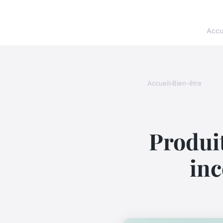
Accu
Accueil
›
Bien-être
Produit
inc