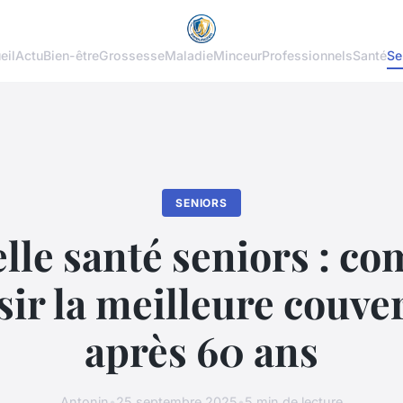
eil
Actu
Bien-être
Grossesse
Maladie
Minceur
Professionnels
Santé
Se
SENIORS
lle santé seniors : c
sir la meilleure couve
après 60 ans
Antonin
•
25 septembre 2025
•
5 min de lecture