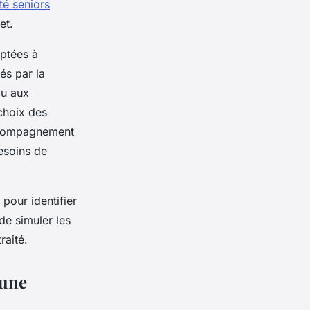
té seniors
et.
aptées à
és par la
ou aux
choix des
accompagnement
esoins de
 pour identifier
de simuler les
raité.
’une