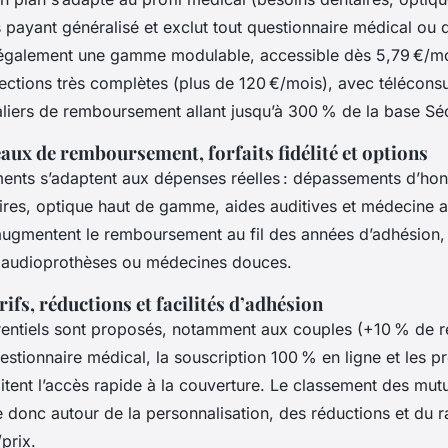
 payant généralisé et exclut tout questionnaire médical ou dé
galement une gamme modulable, accessible dès 5,79 €/moi
ections très complètes (plus de 120 €/mois), avec téléconsul
paliers de remboursement allant jusqu’à 300 % de la base Sé
aux de remboursement, forfaits fidélité et options
nts s’adaptent aux dépenses réelles : dépassements d’hon
ires, optique haut de gamme, aides auditives et médecine al
té augmentent le remboursement au fil des années d’adhésion
, audioprothèses ou médecines douces.
rifs, réductions et facilités d’adhésion
érentiels sont proposés, notamment aux couples (+10 % de r
stionnaire médical, la souscription 100 % en ligne et les 
litent l’accès rapide à la couverture. Le classement des mut
le donc autour de la personnalisation, des réductions et du 
prix.