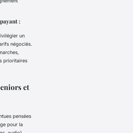
agnement
 payant :
ivilégier un
arifs négociés.
émarches,
 prioritaires
eniors et
intues pensées
âge pour la
es, audio),