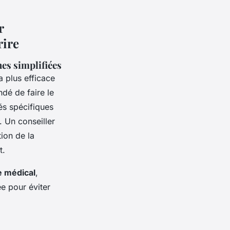
r
rire
es simplifiées
a plus efficace
dé de faire le
tés spécifiques
. Un conseiller
tion de la
t.
e médical
,
ée pour éviter