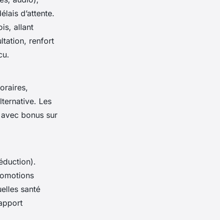
lais d’attente.
s, allant
tation, renfort
cu.
oraires,
ternative. Les
, avec bonus sur
éduction).
promotions
uelles santé
rapport