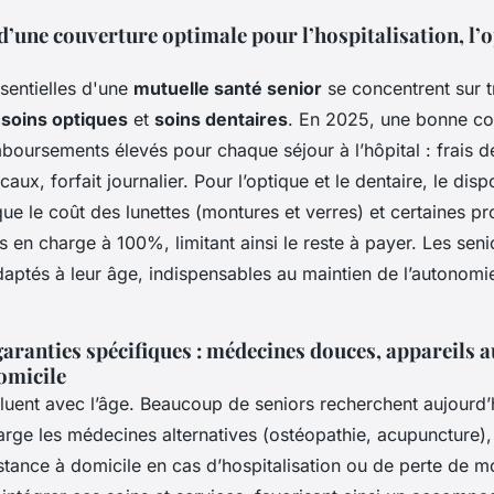
’une couverture optimale pour l’hospitalisation, l’op
sentielles d'une
mutuelle santé senior
se concentrent sur tr
, soins optiques
et
soins dentaires
. En 2025, une bonne cou
boursements élevés pour chaque séjour à l’hôpital : frais 
ux, forfait journalier. Pour l’optique et le dentaire, le disp
ue le coût des lunettes (montures et verres) et certaines p
is en charge à 100%, limitant ainsi le reste à payer. Les seni
daptés à leur âge, indispensables au maintien de l’autonomi
aranties spécifiques : médecines douces, appareils au
omicile
luent avec l’âge. Beaucoup de seniors recherchent aujourd’
arge les médecines alternatives (ostéopathie, acupuncture),
istance à domicile en cas d’hospitalisation ou de perte de mo