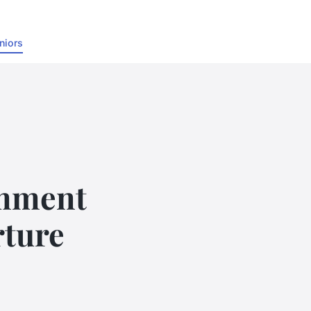
niors
omment
rture