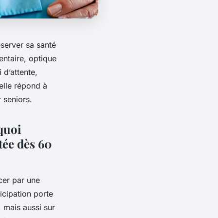
éserver sa santé
ntaire, optique
 d’attente,
lle répond à
 seniors.
quoi
tée dès 60
cer par une
icipation porte
, mais aussi sur