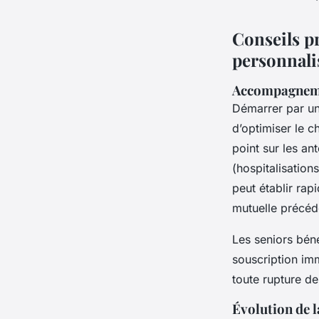
Conseils p
personnali
Accompagnemen
Démarrer par u
d’optimiser le c
point sur les an
(hospitalisation
peut établir rap
mutuelle précéd
Les seniors béné
souscription imm
toute rupture d
Évolution de l