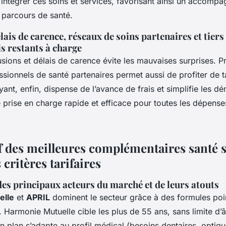
 intégrer ces soins et services, favorisant ainsi un accomp
 parcours de santé.
lais de carence, réseaux de soins partenaires et tiers
is restants à charge
lusions et délais de carence évite les mauvaises surprises. Pr
sionnels de santé partenaires permet aussi de profiter de t
ayant, enfin, dispense de l’avance de frais et simplifie les d
 prise en charge rapide et efficace pour toutes les dépenses
 des meilleures complémentaires santé s
 critères tarifaires
es principaux acteurs du marché et de leurs atouts
elle
et
APRIL
dominent le secteur grâce à des formules po
. Harmonie Mutuelle cible les plus de 55 ans, sans limite d’
n plan s’adapte au profil médical (besoins dentaires, optiqu