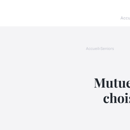
Accu
Accueil
›
Seniors
Mutue
choi