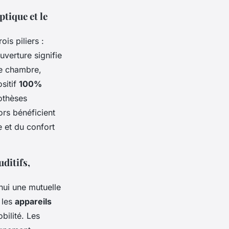
tique et le
ois piliers :
verture signifie
de chambre,
ositif
100%
rothèses
ors bénéficient
e et du confort
ditifs,
hui une mutuelle
 les
appareils
bilité. Les