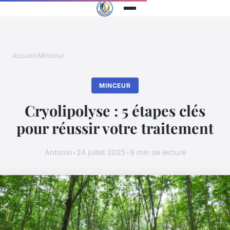
Accueil
›
Minceur
MINCEUR
Cryolipolyse : 5 étapes clés
pour réussir votre traitement
Antonin
•
24 juillet 2025
•
9 min de lecture