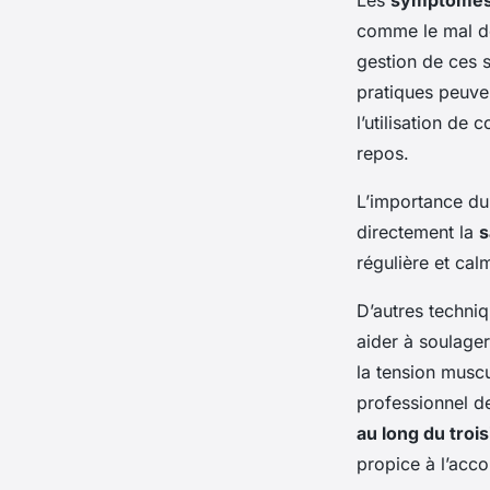
Les
symptômes
comme le mal d
gestion de ces 
pratiques peuv
l’utilisation de
repos.
L’importance du
directement la
s
régulière et cal
D’autres techniq
aider à soulager
la tension muscu
professionnel de
au long du troi
propice à l’acc