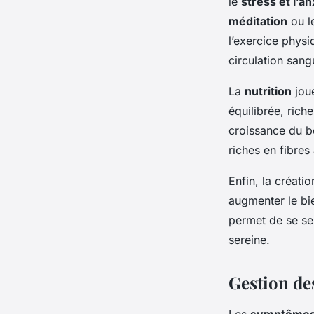
le
stress et l’an
méditation
ou l
l’exercice phys
circulation sang
La
nutrition
joue
équilibrée, rich
croissance du b
riches en fibres
Enfin, la créati
augmenter le bi
permet de se sen
sereine.
Gestion d