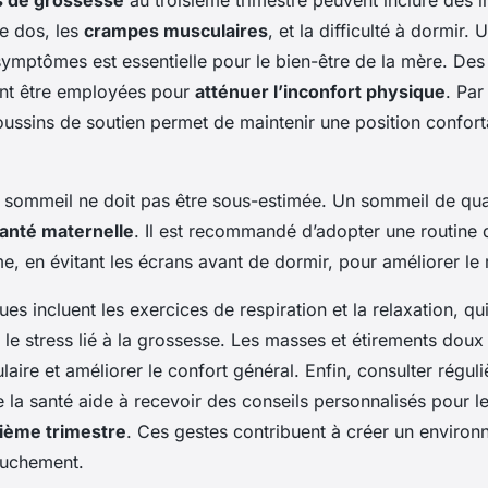
 de grossesse
au troisième trimestre peuvent inclure des i
e dos, les
crampes musculaires
, et la difficulté à dormir.
symptômes est essentielle pour le bien-être de la mère. De
ent être employées pour
atténuer l’inconfort physique
. Par
 coussins de soutien permet de maintenir une position confort
 sommeil ne doit pas être sous-estimée. Un sommeil de qual
anté maternelle
. Il est recommandé d’adopter une routine
me, en évitant les écrans avant de dormir, pour améliorer le
ues incluent les exercices de respiration et la relaxation, qu
 le stress lié à la grossesse. Les masses et étirements doux
laire et améliorer le confort général. Enfin, consulter régul
 la santé aide à recevoir des conseils personnalisés pour l
sième trimestre
. Ces gestes contribuent à créer un environ
ouchement.