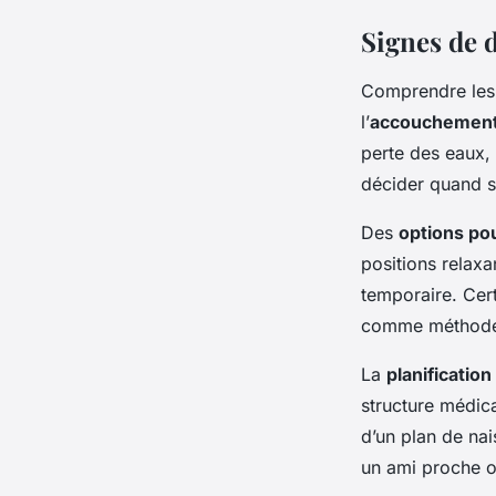
Signes de d
Comprendre le
l’
accouchemen
perte des eaux, 
décider quand se
Des
options pou
positions relax
temporaire. Cert
comme méthodes
La
planificatio
structure médica
d’un plan de na
un ami proche o