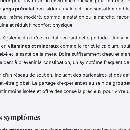
xiété
pour favoriser un environnement sain pour le fœtus. P
e
yoga prénatal
peut aider à maintenir une sensation de bie
ique, même modéré, comme la natation ou la marche, favori
uine et réduit l’inconfort physique.
 également un rôle crucial pendant cette période. Une alim
e en
vitamines et minéraux
comme le fer et le calcium, sout
ébé et la santé de la mère. Boire suffisamment d’eau et ma
 aident à prévenir la constipation, un symptôme fréquent de
on d’un réseau de soutien, incluant des partenaires et des am
en-être global. Le partage d’expériences au sein de
groupes
tir moins isolée et offre des conseils précieux pour vivre 
es symptômes