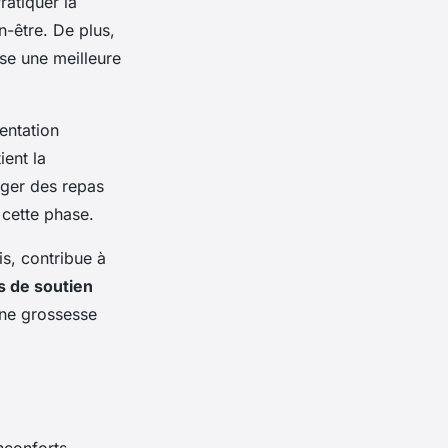
ratiquer la
n-être. De plus,
se une meilleure
entation
ient la
nger des repas
 cette phase.
is, contribue à
 de soutien
une grossesse