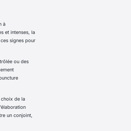
n à
 et intenses, la
r ces signes pour
ntrôlée ou des
agement
upuncture
 choix de la
l’élaboration
tre un conjoint,