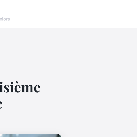
niors
oisième
e