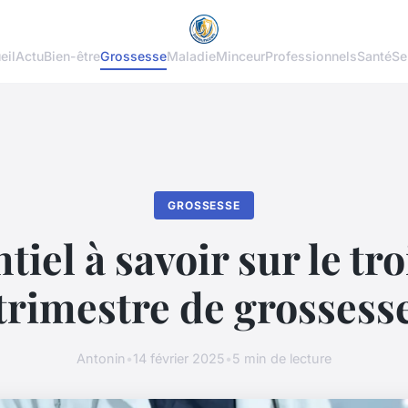
eil
Actu
Bien-être
Grossesse
Maladie
Minceur
Professionnels
Santé
Se
GROSSESSE
ntiel à savoir sur le tr
trimestre de grossess
Antonin
•
14 février 2025
•
5 min de lecture