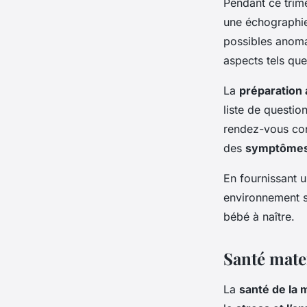
Pendant ce trim
une échographie
possibles anoma
aspects tels que
La
préparation 
liste de questi
rendez-vous cons
des
symptômes
En fournissant u
environnement s
bébé à naître.
Santé mater
La
santé de la 