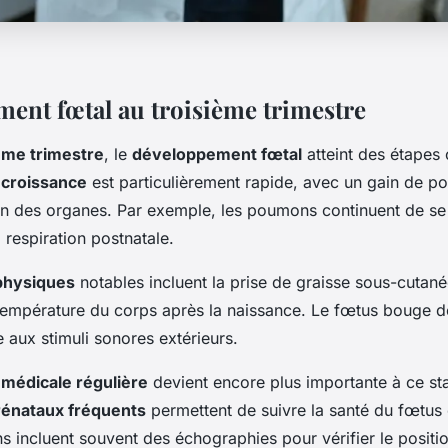
ent fœtal au troisième trimestre
ème trimestre
, le
développement fœtal
atteint des étapes 
a
croissance
est particulièrement rapide, avec un gain de poi
on des organes. Par exemple, les poumons continuent de s
 respiration postnatale.
hysiques
notables incluent la prise de graisse sous-cutanée
 température du corps après la naissance. Le fœtus bouge de
 aux stimuli sonores extérieurs.
 médicale régulière
devient encore plus importante à ce st
énataux fréquents
permettent de suivre la santé du fœtus 
s incluent souvent des échographies pour vérifier le positi