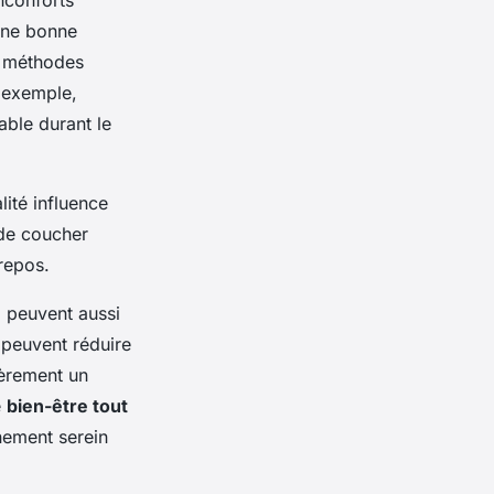
nconforts
 Une bonne
s méthodes
 exemple,
able durant le
ité influence
 de coucher
 repos.
i peuvent aussi
 peuvent réduire
ièrement un
e
bien-être tout
nement serein